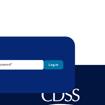
ssword
 the password that accompanies your email address.