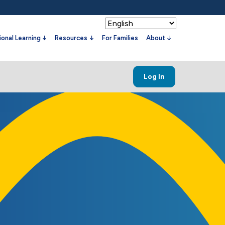
onal Learning
Resources
For Families
About
Log In