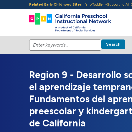
Skip to main content
Related Early Childhood Sites
Infant-Toddler
Supporting All 
Search
Region 9 - Desarrollo 
el aprendizaje tempran
Fundamentos del apren
preescolar y kindergar
de California