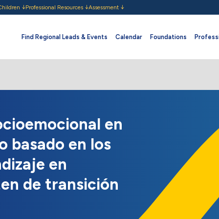
Children
Professional Resources
Assessment
Find Regional Leads & Events
Calendar
Foundations
Professi
socioemocional en
o basado en los
dizaje en
ten de transición